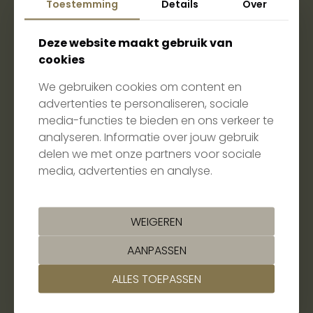
Toestemming
Details
Over
Aanvullende medische
C010.
€ 36,81
anamnese na (schriftelijke)
Deze website maakt gebruik van
routinevragen
cookies
Pocketregistratie
C014.
€ 37,03
We gebruiken cookies om content en
Parodontiumregistratie
C015.
€ 74,01
advertenties te personaliseren, sociale
media-functies te bieden en ons verkeer te
Grondig reinigen implantaat
J35.
€ 24,76
analyseren. Informatie over jouw gebruik
delen we met onze partners voor sociale
Parodontitis
(T-codes)
media, advertenties en analyse.
Onderzoek van het tandvlees
T012.
€ 179,00
met parodontiumstatus
WEIGEREN
Grondig reinigen wortel,
T021.
€ 33,33
complex, per element
AANPASSEN
Grondig reinigen wortel,
T022.
€ 24,69
standaard, per element
ALLES TOEPASSEN
Evaluatie na initiële
T032.
€ 111,10
behandeling of