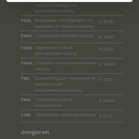
herbeoordeling met
parodontiumstatus
Bespreken vervolgtraject na
T033.
€ 67,90
evaluatie of herbeoordeling
Consult parodontale nazorg
T042.
€ 93,82
Uitgebreid consult
T043.
€ 119,00
parodontale nazorg
Complex consult parodontale
T044.
€ 166,04
nazorg
Bacteriologisch onderzoek ten
T161.
€ 43,21
behoeve van
tandvleesbehandeling
Toepassing lokaal
T163.
€ 66,66
medicament
Uitgebreide voedingsanalyse
T165.
€ 61,72
Jongeren