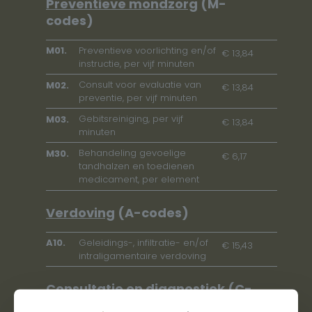
Preventieve mondzorg
(M-
codes)
Preventieve voorlichting en/of
M01.
€ 13,84
instructie, per vijf minuten
Consult voor evaluatie van
M02.
€ 13,84
preventie, per vijf minuten
Gebitsreiniging, per vijf
M03.
€ 13,84
minuten
Behandeling gevoelige
M30.
€ 6,17
tandhalzen en toedienen
medicament, per element
Verdoving
(A-codes)
Geleidings-, infiltratie- en/of
A10.
€ 15,43
intraligamentaire verdoving
Consultatie en diagnostiek
(C-
codes)